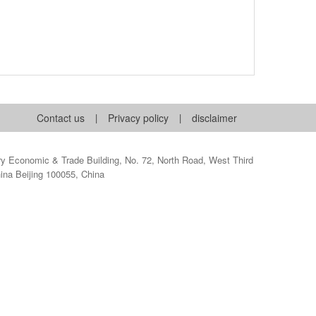
Contact us
|
Privacy policy
|
disclaimer
 Economic & Trade Building, No. 72, North Road, West Third
hina Beijing 100055, China