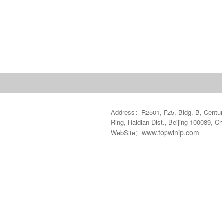
Address：R2501, F25, Bldg. B, Century
Ring, Haidian Dist., Beijing 100089, C
www.topwinip.com
WebSite：