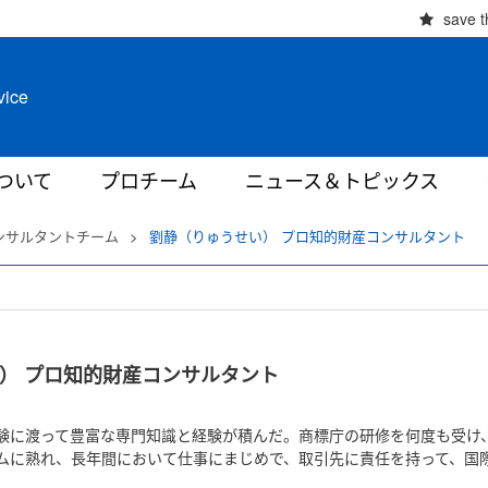
save t
vice
ついて
プロチーム
ニュース＆トピックス
ンサルタントチーム
>
劉静（りゅうせい） プロ知的財産コンサルタント
） プロ知的財産コンサルタント
験に渡って豊富な専門知識と経験が積んだ。商標庁の研修を何度も受け
ムに熟れ、長年間において仕事にまじめで、取引先に責任を持って、国際