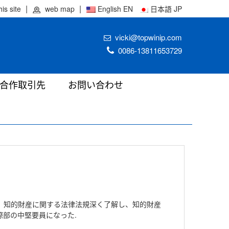
his site
web map
English EN
日本語 JP
vicki@topwinip.com
0086-13811653729
合作取引先
お問い合わせ
、知的財産に関する法律法規深く了解し、知的財産
部の中堅要員になった.