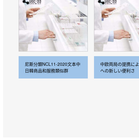
尼斯分類NCL11-2020文本中
中欧両局の提携に
日韓商品和服務類似群
への新しい便利さ