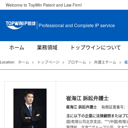
Welcome to TopWin Patent and Law Firm!
Professional and Complete IP service
ホーム
業務領域
トップウインについて
Location:
ホーム
>
トップページ
>
プロチーム
>
弁護士チーム
>
崔
崔海江 訴訟弁護士
崔海江 訴訟弁護士
執務証書番号：111
主に以下の企業に法律顧問またはプ
国)有限公司北京支店、***(中国)
管理処、北京**グループ公司、北大*