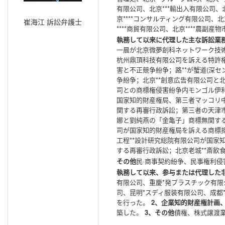
有限公司、北京***輸出入有限公司、北
京****コンサルティング有限公司、北
崔海江 訴訟弁護士
****商貿有限公司、北京****農副
執務して以来に代理した主な訴訟業
一晨が北京微夢創科ネットワーク技
杭州鼎頂科技有限公司を訴える特許権
害と不正競争紛争；路**が蟹道(深
争紛争；北京**創意広告有限公司と
司との商標権侵害紛争内モンゴル伊利
国家知的財産権局、第三者マッコリ
関する再審行政訴訟；第三者の天津市
娜と劉純燕の「金亀子」商標無関する
司が国家知的財産権局を訴える商標
工程**設計研究総院有限公司が国家
する再審行政訴訟；北京老城**斎飲
その他
民·商事契約紛争、民事権利
執務して以来、参与または代理した
有限公司、重慶*発プラスチック有限
司、昆明*スディ服装有限公司、成都
を行った。
2、企業知的財産権計画
築した。
3、その他
債権、株式譲渡