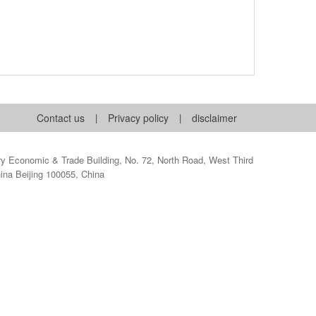
Contact us
|
Privacy policy
|
disclaimer
 Economic & Trade Building, No. 72, North Road, West Third
hina Beijing 100055, China