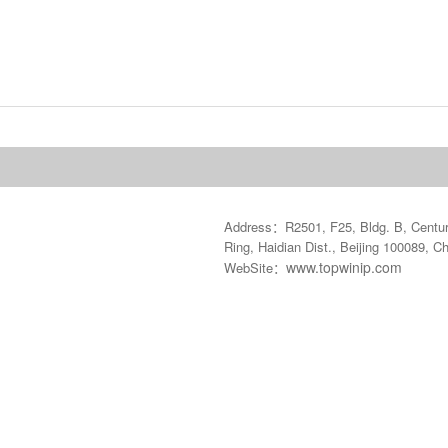
Address：R2501, F25, Bldg. B, Century
Ring, Haidian Dist., Beijing 100089, C
www.topwinip.com
WebSite：